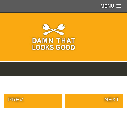
MENU
PEOPLE
OF
WALMART
GIRLS
IN
YOGA
PANTS
WTF
TATTOOS
NEIGHBOR
SHAME
WHITE
TRASH
PREV.
NEXT
REPAIRS
DAILY
VIRAL
PROUD
PARENTS