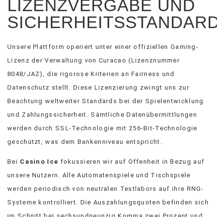
LIZENZVERGABE UND
SICHERHEITSSTANDAR
Unsere Plattform operiert unter einer offiziellen Gaming-
Lizenz der Verwaltung von Curacao (Lizenznummer
8048/JAZ), die rigorose Kriterien an Fairness und
Datenschutz stellt. Diese Lizenzierung zwingt uns zur
Beachtung weltweiter Standards bei der Spielentwicklung
und Zahlungssicherheit. Sämtliche Datenübermittlungen
werden durch SSL-Technologie mit 256-Bit-Technologie
geschützt, was dem Bankenniveau entspricht.
Bei
Casino Ice
fokussieren wir auf Offenheit in Bezug auf
unsere Nutzern. Alle Automatenspiele und Tischspiele
werden periodisch von neutralen Testlabors auf ihre RNG-
Systeme kontrolliert. Die Auszahlungsquoten befinden sich
im Schnitt bei sechsundneunzig Komma zwei Prozent und