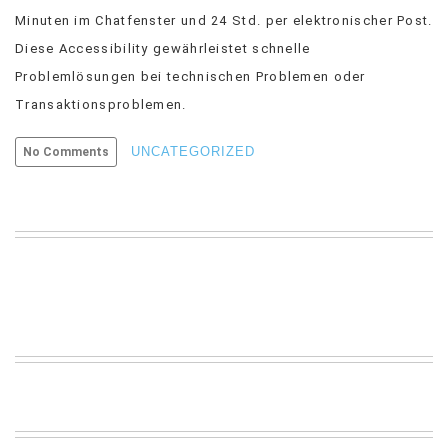
Minuten im Chatfenster und 24 Std. per elektronischer Post.
Diese Accessibility gewährleistet schnelle
Problemlösungen bei technischen Problemen oder
Transaktionsproblemen.
UNCATEGORIZED
No Comments