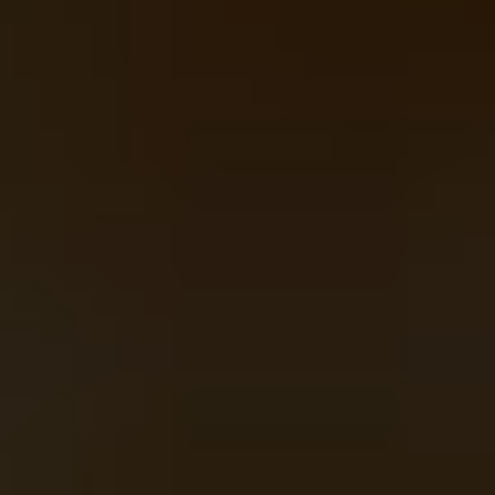
Other
members
of
the
Three
Ring
Blogs
Network
are
People
of
Walmart,
Girls
In
Yoga
Pants,
Forever
Alone,
Daily
Viral
Stuff,
Wedding