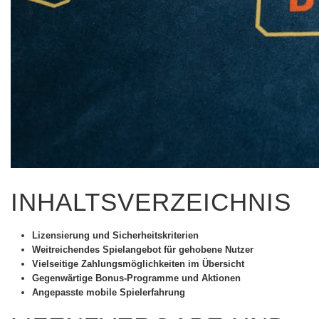
INHALTSVERZEICHNIS
Lizensierung und Sicherheitskriterien
Weitreichendes Spielangebot für gehobene Nutzer
Vielseitige Zahlungsmöglichkeiten im Übersicht
Gegenwärtige Bonus-Programme und Aktionen
Angepasste mobile Spielerfahrung