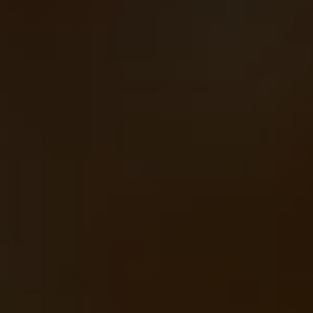
funny
videos
daily
that
consist
of
delicious
food
such
as
hamburgers,
cookies,
cupcakes,
chicken
wings,
food
porn,
fast
food,
homemade
food
and
more.