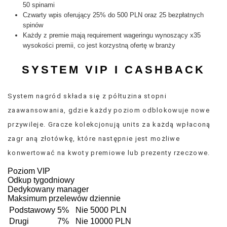
50 spinami
Czwarty wpis oferujący 25% do 500 PLN oraz 25 bezpłatnych
spinów
Każdy z premie mają requirement wageringu wynoszący x35
wysokości premii, co jest korzystną ofertę w branży
SYSTEM VIP I CASHBACK
System nagród składa się z półtuzina stopni
zaawansowania, gdzie każdy poziom odblokowuje nowe
przywileje. Gracze kolekcjonują units za każdą wpłaconą
zagr aną złotówkę, które następnie jest możliwe
konwertować na kwoty premiowe lub prezenty rzeczowe.
Poziom VIP
Odkup tygodniowy
Dedykowany manager
Maksimum przelewów dziennie
Podstawowy
5%
Nie
5000 PLN
Drugi
7%
Nie
10000 PLN