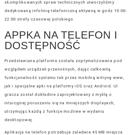
skomplikowanych spraw technicznych utworzyliśmy
dedykowaną infolinię telefoniczną aktywną w godz 10:00-
22:00 strefy czasowej polskiego.
APPKA NA TELEFON I
DOSTĘPNOŚĆ
Przedstawiana platforma została zoptymalizowana pod
względem urządzeń przenośnych, dając całkowitą
funkcjonalność systemu tak przez mobilną witrynę www,
jak i specjalne apki na platformy iOS oraz Android. UI
gracza został dokładnie zaprojektowany z myślą o
intuicyjnej poruszaniu się na mniejszych displayach,
utrzymując każdą z funkcje możliwe w wydaniu
desktopowej.
Aplikacja na telefon potrzebuje zaledwie 45 MB miejsca