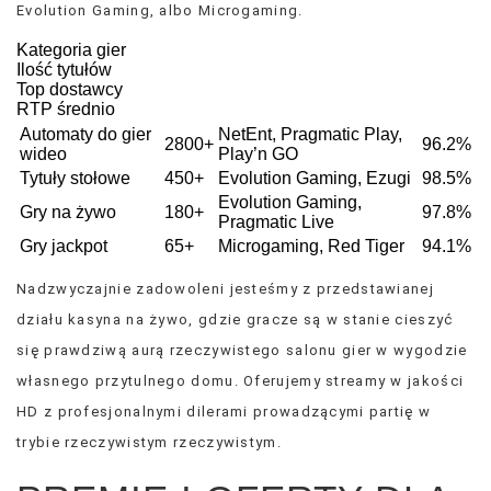
Evolution Gaming, albo Microgaming.
Kategoria gier
Ilość tytułów
Top dostawcy
RTP średnio
Automaty do gier
NetEnt, Pragmatic Play,
2800+
96.2%
wideo
Play’n GO
Tytuły stołowe
450+
Evolution Gaming, Ezugi
98.5%
Evolution Gaming,
Gry na żywo
180+
97.8%
Pragmatic Live
Gry jackpot
65+
Microgaming, Red Tiger
94.1%
Nadzwyczajnie zadowoleni jesteśmy z przedstawianej
działu kasyna na żywo, gdzie gracze są w stanie cieszyć
się prawdziwą aurą rzeczywistego salonu gier w wygodzie
własnego przytulnego domu. Oferujemy streamy w jakości
HD z profesjonalnymi dilerami prowadzącymi partię w
trybie rzeczywistym rzeczywistym.