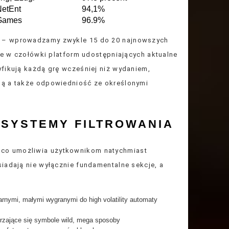
NetEnt
94,1%
 Games
96.9%
a – wprowadzamy zwykle 15 do 20 najnowszych
aje w czołówki platform udostępniających aktualne
yfikują każdą grę wcześniej niż wydaniem,
ną a także odpowiedniość ze określonymi
 SYSTEMY FILTROWANIA
co umożliwia użytkownikom natychmiast
siadają nie wyłącznie fundamentalne sekcje, a
arnymi, małymi wygranymi do high volatility automaty
zerzające się symbole wild, mega sposoby