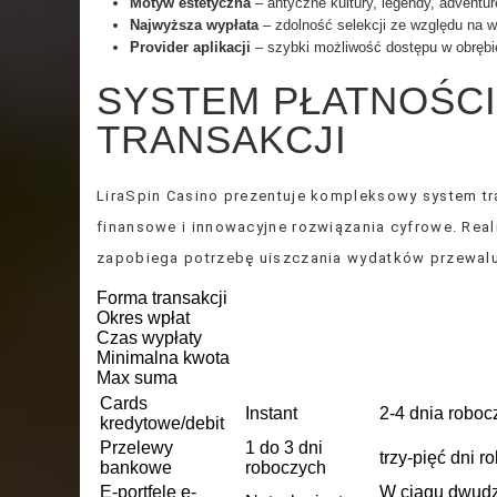
Motyw estetyczna
– antyczne kultury, legendy, adventu
Najwyższa wypłata
– zdolność selekcji ze względu na w
Provider aplikacji
– szybki możliwość dostępu w obrębi
SYSTEM PŁATNOŚC
TRANSAKCJI
LiraSpin Casino prezentuje kompleksowy system tr
finansowe i innowacyjne rozwiązania cyfrowe. Real
zapobiega potrzebę uiszczania wydatków przewalu
Forma transakcji
Okres wpłat
Czas wypłaty
Minimalna kwota
Max suma
Cards
Instant
2-4 dnia roboc
kredytowe/debit
Przelewy
1 do 3 dni
trzy-pięć dni 
bankowe
roboczych
E-portfele e-
W ciągu dwudz