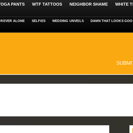
 YOGA PANTS
WTF TATTOOS
NEIGHBOR SHAME
WHITE T
OREVER ALONE
SELFIES
WEDDING UNVEILS
DAMN THAT LOOKS GOO
SUBMI